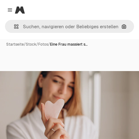
Magnific
Close menu
Nach B
Startseite
/
Stock
/
Fotos
/
Eine Frau massiert s…