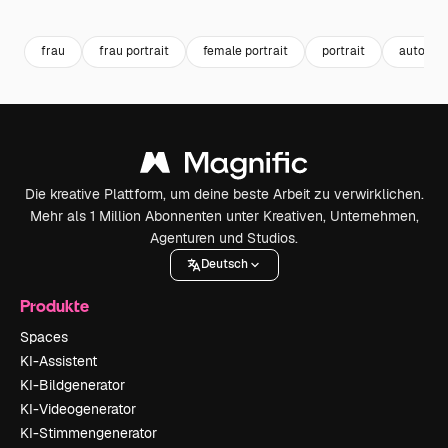
Premium
Premium
Premium
Premium
frau
frau portrait
female portrait
portrait
automob
Die kreative Plattform, um deine beste Arbeit zu verwirklichen.
Mehr als 1 Million Abonnenten unter Kreativen, Unternehmen,
Agenturen und Studios.
Deutsch
Produkte
Spaces
KI-Assistent
KI-Bildgenerator
KI-Videogenerator
KI-Stimmengenerator