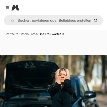
Magnific
Close menu
Nach B
Startseite
/
Stock
/
Fotos
/
Eine Frau wartet in …