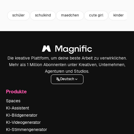
Premium
Premium
Premium
Premium
schüler
schulkind
maedchen
cute girl
kinder
Die kreative Plattform, um deine beste Arbeit zu verwirklichen.
Mehr als 1 Million Abonnenten unter Kreativen, Unternehmen,
Agenturen und Studios.
Deutsch
Produkte
Spaces
KI-Assistent
KI-Bildgenerator
KI-Videogenerator
KI-Stimmengenerator