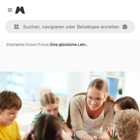
Magnific
Close menu
Nach B
Startseite
/
Stock
/
Fotos
/
Eine glückliche Lehr…