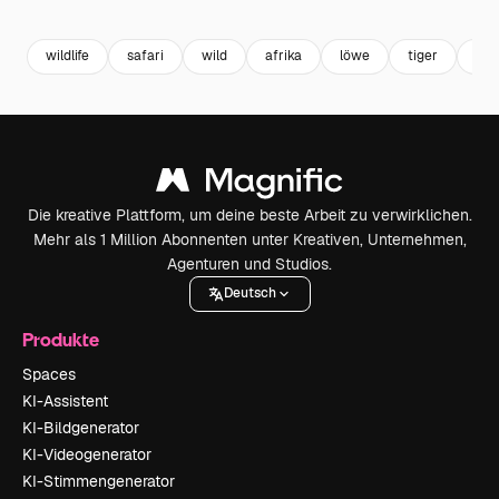
Premium
Premium
Premium
Premium
wildlife
safari
wild
afrika
löwe
tiger
dsc
Die kreative Plattform, um deine beste Arbeit zu verwirklichen.
Mehr als 1 Million Abonnenten unter Kreativen, Unternehmen,
Agenturen und Studios.
Deutsch
Produkte
Spaces
KI-Assistent
KI-Bildgenerator
KI-Videogenerator
KI-Stimmengenerator