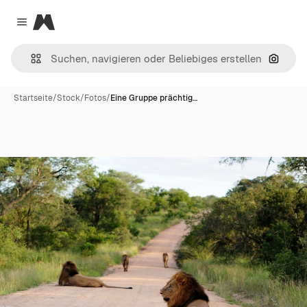
Magnific
Close menu
Nach B
Startseite
/
Stock
/
Fotos
/
Eine Gruppe prächtig…