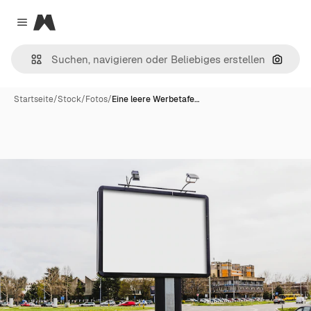
Magnific
Close menu
Nach B
Startseite
/
Stock
/
Fotos
/
Eine leere Werbetafe…