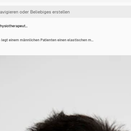
Physiotherapeut…
Eine Physiotherapeutin legt einem männlichen Patienten einen elastischen medizinischen Verband an