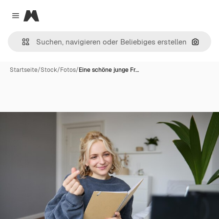
Magnific
Close menu
Nach B
Startseite
/
Stock
/
Fotos
/
Eine schöne junge Fr…