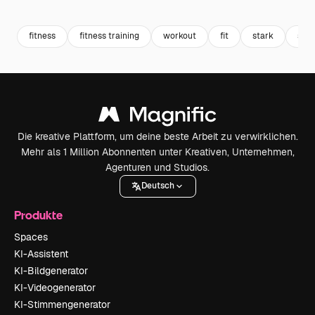
Premium
Premium
Premium
Premium
Generiert v
fitness
fitness training
workout
fit
stark
spor
Die kreative Plattform, um deine beste Arbeit zu verwirklichen.
Mehr als 1 Million Abonnenten unter Kreativen, Unternehmen,
Agenturen und Studios.
Deutsch
Produkte
Spaces
KI-Assistent
KI-Bildgenerator
KI-Videogenerator
KI-Stimmengenerator