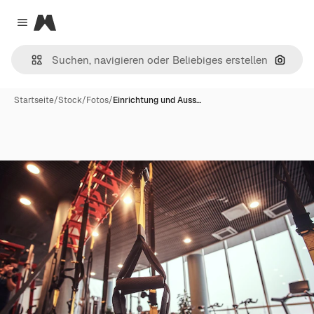
Magnific
Close menu
Nach B
Startseite
/
Stock
/
Fotos
/
Einrichtung und Auss…