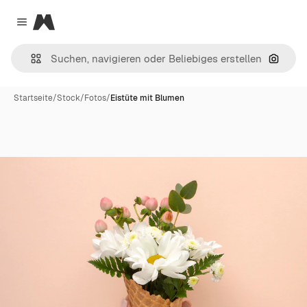
Magnific
Close menu
Nach B
Startseite
/
Stock
/
Fotos
/
Eistüte mit Blumen