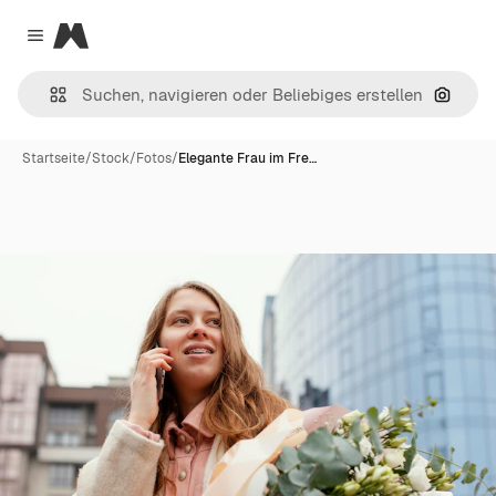
Magnific
Close menu
Nach B
Startseite
/
Stock
/
Fotos
/
Elegante Frau im Fre…