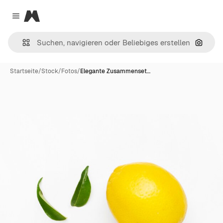
Magnific
Close menu
Nach B
Startseite
/
Stock
/
Fotos
/
Elegante Zusammenset…