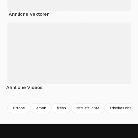
Ähnliche Vektoren
Ähnliche Videos
Premium
Premium
Premium
Premium
zitrone
lemon
fresh
zitrusfrüchte
frisches obst