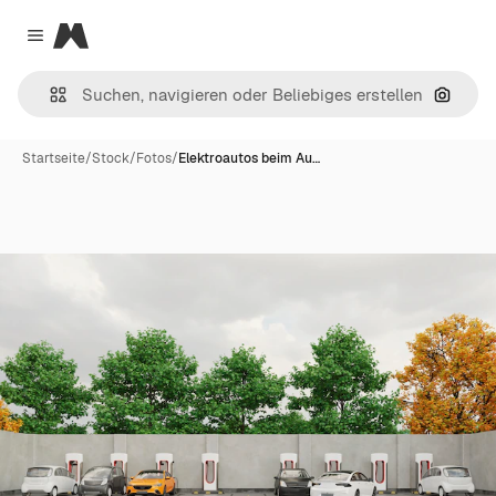
Magnific
Close menu
Nach B
Startseite
/
Stock
/
Fotos
/
Elektroautos beim Au…