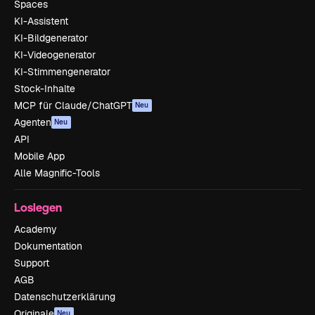
Spaces
KI-Assistent
KI-Bildgenerator
KI-Videogenerator
KI-Stimmengenerator
Stock-Inhalte
MCP für Claude/ChatGPT
Neu
Agenten
Neu
API
Mobile App
Alle Magnific-Tools
Loslegen
Academy
Dokumentation
Support
AGB
Datenschutzerklärung
Originale
Neu