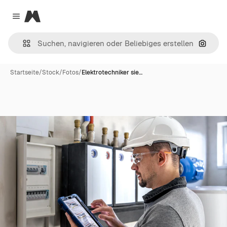
Magnific
Close menu
Nach B
Startseite
/
Stock
/
Fotos
/
Elektrotechniker sie…