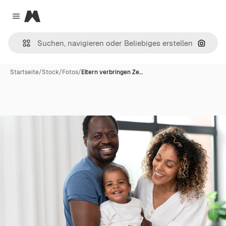
Magnific
Close menu
Nach B
Startseite
/
Stock
/
Fotos
/
Eltern verbringen Ze…