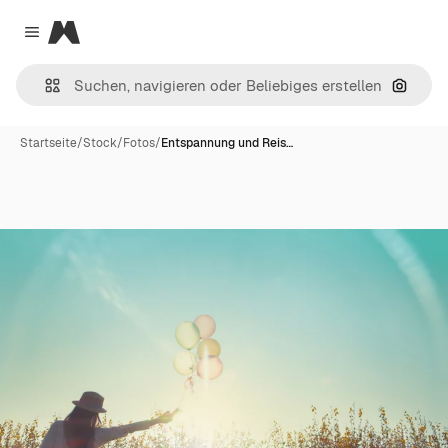
Magnific
Close menu
Nach B
Startseite
/
Stock
/
Fotos
/
Entspannung und Reis…