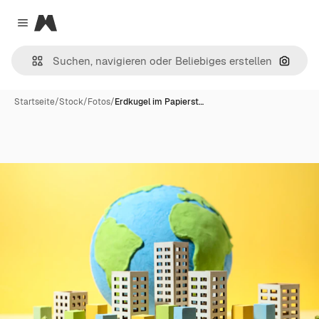
Magnific
Close menu
Nach B
Startseite
/
Stock
/
Fotos
/
Erdkugel im Papierst…