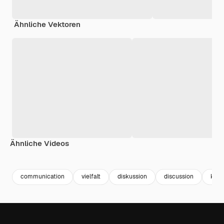
Ähnliche Vektoren
Ähnliche Videos
Premium
Premium
Premium
Premium
communication
vielfalt
diskussion
discussion
komm