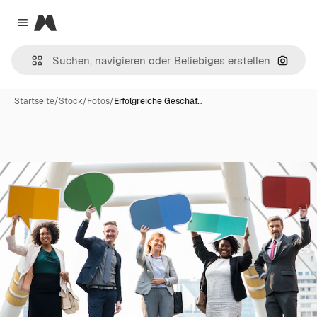
Magnific
Close menu
Nach B
Startseite
/
Stock
/
Fotos
/
Erfolgreiche Geschäf…