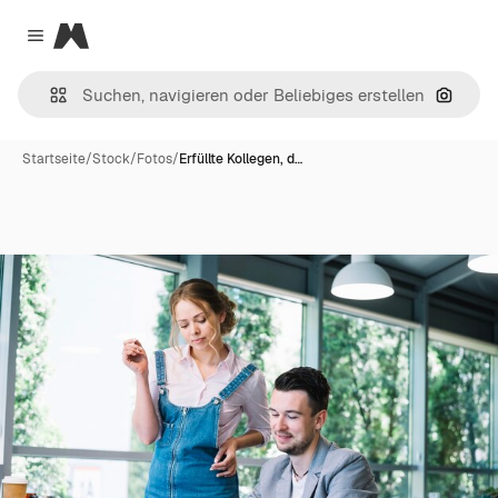
Magnific
Close menu
Nach B
Startseite
/
Stock
/
Fotos
/
Erfüllte Kollegen, d…