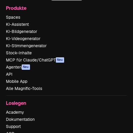
Produkte
Spaces
KI-Assistent
KI-Bildgenerator
KI-Videogenerator
KI-Stimmengenerator
Stock-Inhalte
MCP für Claude/ChatGPT
Neu
Agenten
Neu
API
Mobile App
Alle Magnific-Tools
Loslegen
Academy
Dokumentation
Support