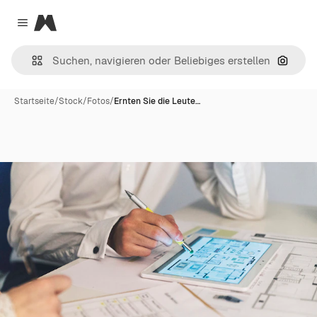
Magnific
Close menu
Nach B
Startseite
/
Stock
/
Fotos
/
Ernten Sie die Leute…