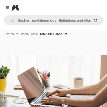
Magnific
Close menu
Nach B
Startseite
/
Stock
/
Fotos
/
Ernten Sie Hände unt…