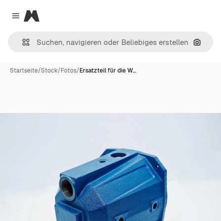
Magnific
Close menu
Nach B
Startseite
/
Stock
/
Fotos
/
Ersatzteil für die W…