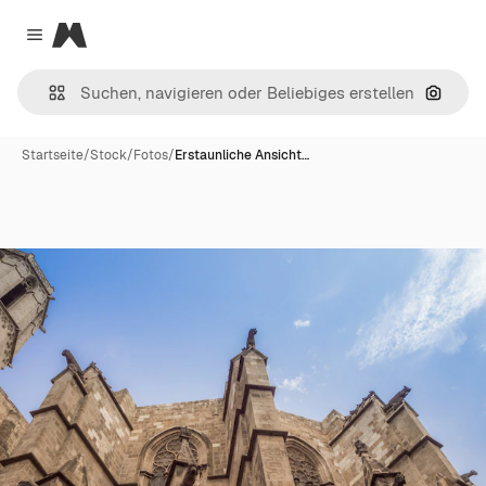
Magnific
Close menu
Nach B
Startseite
/
Stock
/
Fotos
/
Erstaunliche Ansicht…