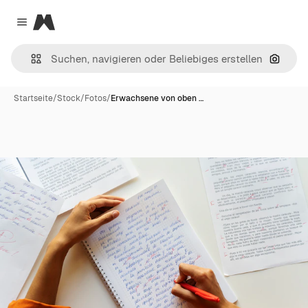
Magnific
Close menu
Nach B
Startseite
/
Stock
/
Fotos
/
Erwachsene von oben …