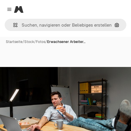
Magnific
Close menu
Nach B
Startseite
/
Stock
/
Fotos
/
Erwachsener Arbeiter…