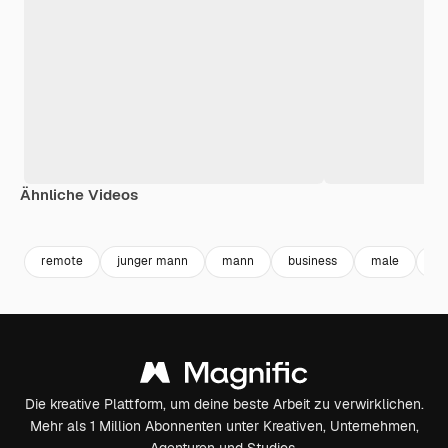
Ähnliche Videos
Premium
Premium
Premium
Premium
remote
junger mann
mann
business
male
ad
Die kreative Plattform, um deine beste Arbeit zu verwirklichen.
Mehr als 1 Million Abonnenten unter Kreativen, Unternehmen,
Agenturen und Studios.