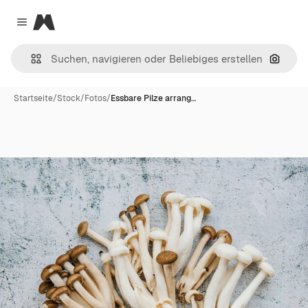
Magnific
Close menu
Nach B
Startseite
/
Stock
/
Fotos
/
Essbare Pilze arrang…