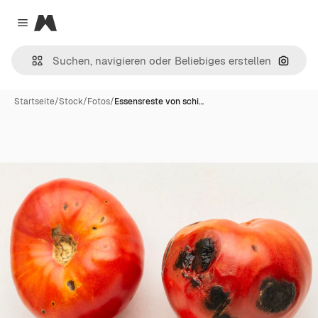
Magnific
Close menu
Nach B
Startseite
/
Stock
/
Fotos
/
Essensreste von schi…