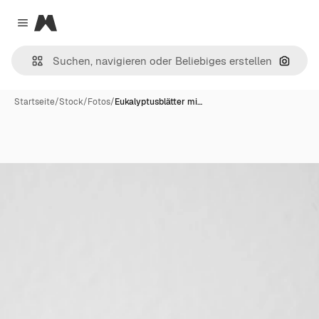
Magnific
Close menu
Nach B
Startseite
/
Stock
/
Fotos
/
Eukalyptusblätter mi…