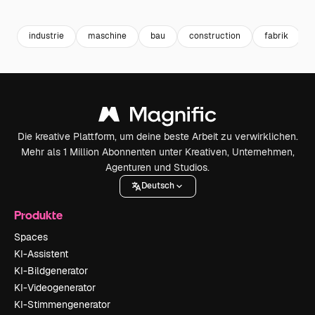
Premium
Premium
Premium
Premium
industrie
maschine
bau
construction
fabrik
Die kreative Plattform, um deine beste Arbeit zu verwirklichen.
Mehr als 1 Million Abonnenten unter Kreativen, Unternehmen,
Agenturen und Studios.
Deutsch
Produkte
Spaces
KI-Assistent
KI-Bildgenerator
KI-Videogenerator
KI-Stimmengenerator