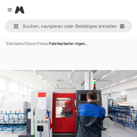
Magnific
Close menu
Nach B
Startseite
/
Stock
/
Fotos
/
Fabrikarbeiter-Ingen…