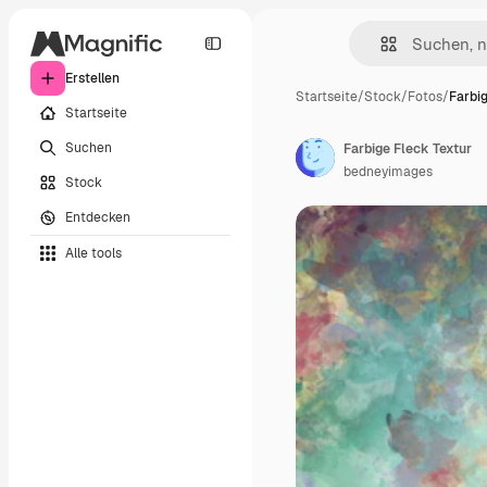
Erstellen
Startseite
/
Stock
/
Fotos
/
Farbig
Startseite
Suchen
Farbige Fleck Textur
bedneyimages
Stock
Entdecken
Alle tools