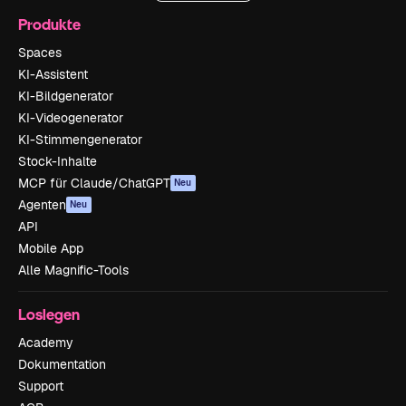
Produkte
Spaces
KI-Assistent
KI-Bildgenerator
KI-Videogenerator
KI-Stimmengenerator
Stock-Inhalte
MCP für Claude/ChatGPT
Neu
Agenten
Neu
API
Mobile App
Alle Magnific-Tools
Loslegen
Academy
Dokumentation
Support