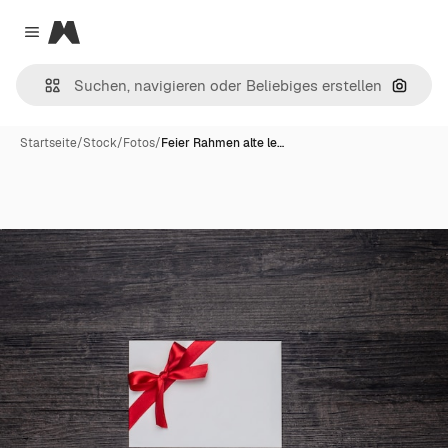
Magnific
Close menu
Nach B
Startseite
/
Stock
/
Fotos
/
Feier Rahmen alte le…