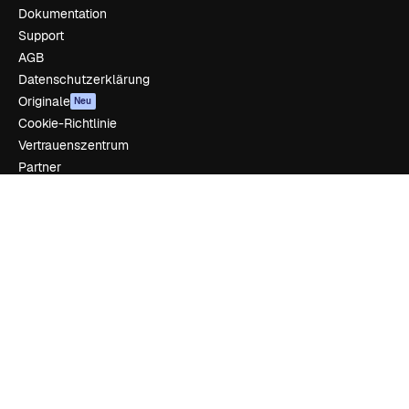
Dokumentation
Support
AGB
Datenschutzerklärung
Originale
Neu
Cookie-Richtlinie
Vertrauenszentrum
Partner
Unternehmen
Unternehmen
Preise
Über uns
Reviews
Karriere
Suchtrends
Blog
Veranstaltungen