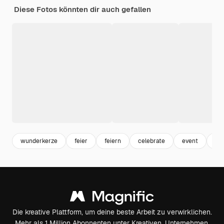
Diese Fotos könnten dir auch gefallen
wunderkerze
feier
feiern
celebrate
event
sp
Die kreative Plattform, um deine beste Arbeit zu verwirklichen.
Mehr als 1 Million Abonnenten unter Kreativen, Unternehmen,