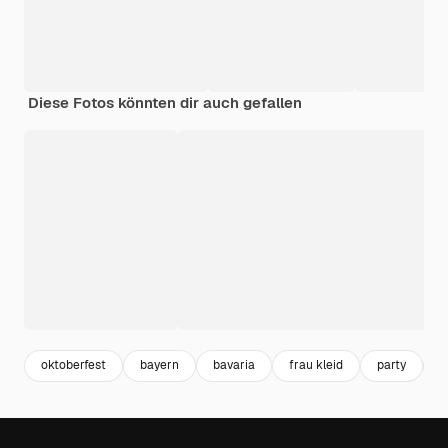
Diese Fotos könnten dir auch gefallen
oktoberfest
bayern
bavaria
frau kleid
party
f