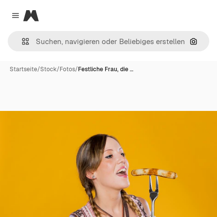
Magnific
Close menu
Nach B
Startseite
/
Stock
/
Fotos
/
Festliche Frau, die …