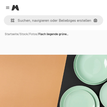
Magnific
Close menu
Nach B
Startseite
/
Stock
/
Fotos
/
Flach liegende grüne…