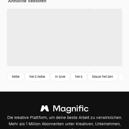
Ähnliche Vektoren
liebe
herz liebe
in love
herz
blaue herzen
her
Die kreative Plattform, um deine beste Arbeit zu verwirklichen.
Mehr als 1 Million Abonnenten unter Kreativen, Unternehmen,