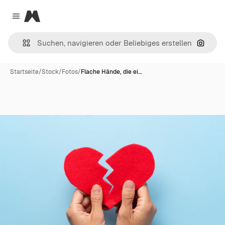
Magnific
Close menu
Nach B
Startseite
/
Stock
/
Fotos
/
Flache Hände, die ei…