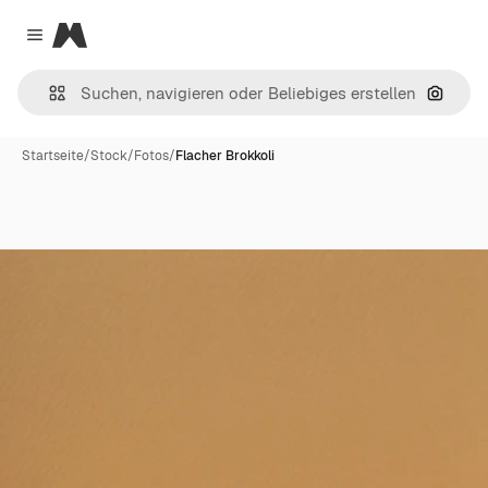
Magnific
Close menu
Nach B
Startseite
/
Stock
/
Fotos
/
Flacher Brokkoli