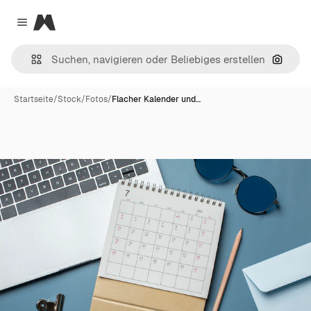
Magnific
Close menu
Nach B
Startseite
/
Stock
/
Fotos
/
Flacher Kalender und…