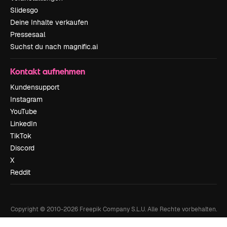
Slidesgo
Deine Inhalte verkaufen
Pressesaal
Suchst du nach magnific.ai
Kontakt aufnehmen
Kundensupport
Instagram
YouTube
LinkedIn
TikTok
Discord
X
Reddit
Copyright © 2010-
2026
Freepik Company S.L.U.
Alle Rechte vorbehalten
.