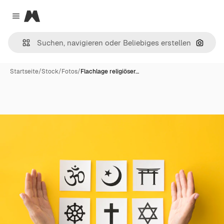
Magnific
Close menu
Nach B
Startseite
/
Stock
/
Fotos
/
Flachlage religiöser…