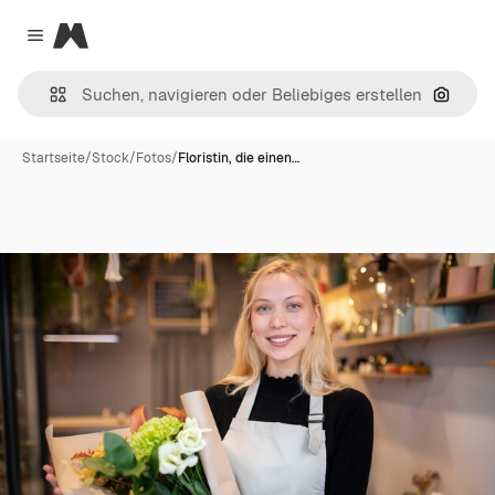
Magnific
Close menu
Nach B
Startseite
/
Stock
/
Fotos
/
Floristin, die einen…