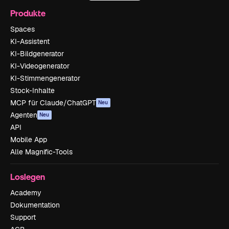
Produkte
Spaces
KI-Assistent
KI-Bildgenerator
KI-Videogenerator
KI-Stimmengenerator
Stock-Inhalte
MCP für Claude/ChatGPT
Neu
Agenten
Neu
API
Mobile App
Alle Magnific-Tools
Loslegen
Academy
Dokumentation
Support