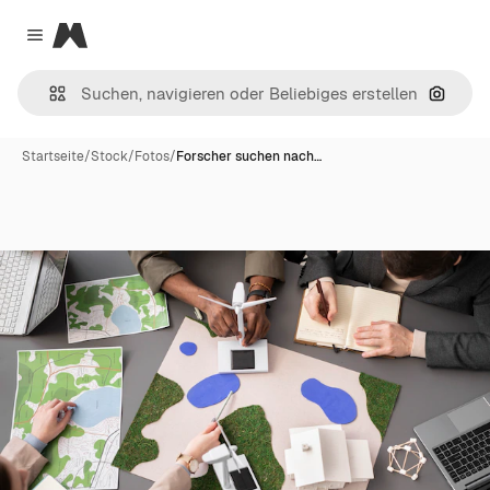
Magnific
Close menu
Nach B
Startseite
/
Stock
/
Fotos
/
Forscher suchen nach…