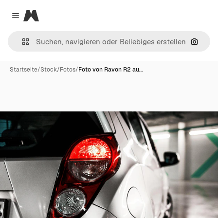
Magnific
Close menu
Nach B
Startseite
/
Stock
/
Fotos
/
Foto von Ravon R2 au…