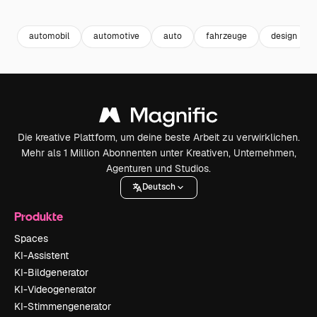
Premium
Premium
Premium
Premium
automobil
automotive
auto
fahrzeuge
design
Die kreative Plattform, um deine beste Arbeit zu verwirklichen.
Mehr als 1 Million Abonnenten unter Kreativen, Unternehmen,
Agenturen und Studios.
Deutsch
Produkte
Spaces
KI-Assistent
KI-Bildgenerator
KI-Videogenerator
KI-Stimmengenerator