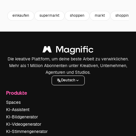
Premium
Premium
Premium
Premium
einkaufen
supermarkt
shoppen
markt
shopping
Die kreative Plattform, um deine beste Arbeit zu verwirklichen.
Mehr als 1 Million Abonnenten unter Kreativen, Unternehmen,
Agenturen und Studios.
Deutsch
Produkte
Spaces
KI-Assistent
KI-Bildgenerator
KI-Videogenerator
KI-Stimmengenerator