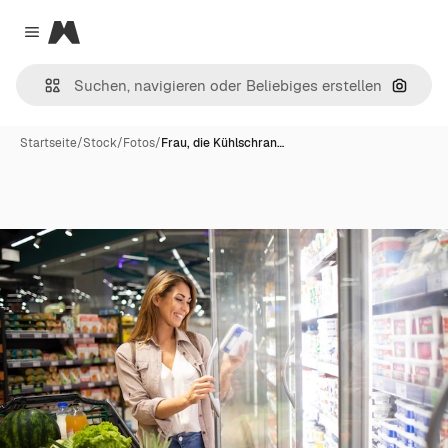
Magnific
Close menu
Nach B
Startseite
/
Stock
/
Fotos
/
Frau, die Kühlschran…