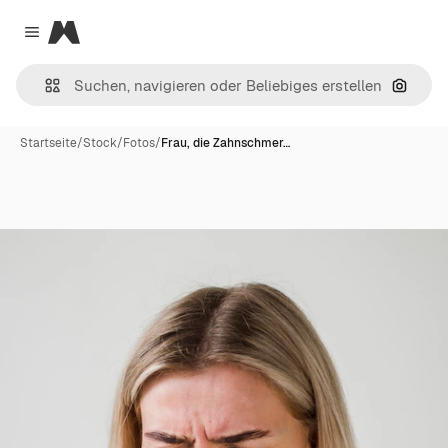
Magnific
Close menu
Nach B
Startseite
/
Stock
/
Fotos
/
Frau, die Zahnschmer…