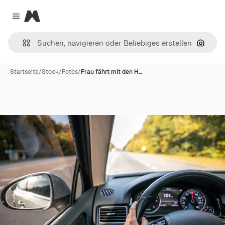
Magnific
Close menu
Nach B
Startseite
/
Stock
/
Fotos
/
Frau fährt mit den H…