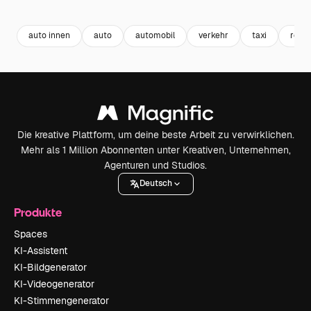
Premium
Premium
Generiert v
auto innen
auto
automobil
verkehr
taxi
rout
Die kreative Plattform, um deine beste Arbeit zu verwirklichen.
Mehr als 1 Million Abonnenten unter Kreativen, Unternehmen,
Agenturen und Studios.
Deutsch
Produkte
Spaces
KI-Assistent
KI-Bildgenerator
KI-Videogenerator
KI-Stimmengenerator