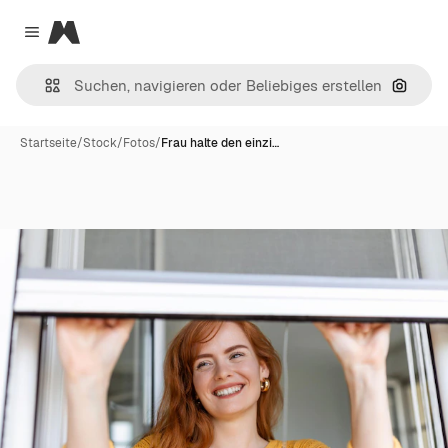
Magnific
Close menu
Nach B
Startseite
/
Stock
/
Fotos
/
Frau halte den einzi…