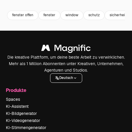
Premium
Premium
Premium
Premium
fenster offen
fenster
window
schutz
sicherheit
Die kreative Plattform, um deine beste Arbeit zu verwirklichen.
Mehr als 1 Million Abonnenten unter Kreativen, Unternehmen,
Agenturen und Studios.
Deutsch
Produkte
Spaces
KI-Assistent
KI-Bildgenerator
KI-Videogenerator
KI-Stimmengenerator