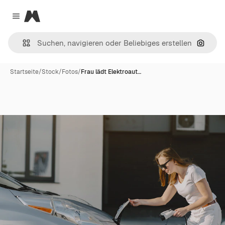
Magnific
Close menu
Nach B
Startseite
/
Stock
/
Fotos
/
Frau lädt Elektroaut…