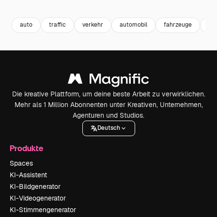
Premium
Premium
Premium
Premium
auto
traffic
verkehr
automobil
fahrzeuge
mob
Die kreative Plattform, um deine beste Arbeit zu verwirklichen.
Mehr als 1 Million Abonnenten unter Kreativen, Unternehmen,
Agenturen und Studios.
Deutsch
Produkte
Spaces
KI-Assistent
KI-Bildgenerator
KI-Videogenerator
KI-Stimmengenerator