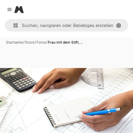
Magnific
Close menu
Nach B
Startseite
/
Stock
/
Fotos
/
Frau mit dem Stift, …