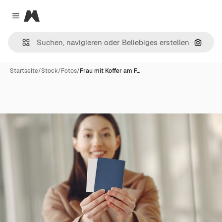
Magnific
Close menu
Nach B
Startseite
/
Stock
/
Fotos
/
Frau mit Koffer am F…