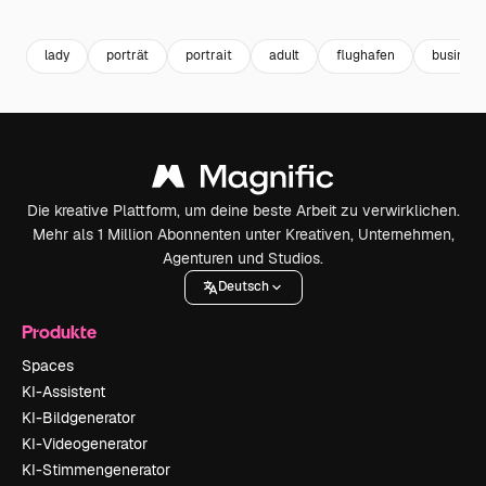
Premium
Premium
Premium
Premium
Generiert v
lady
porträt
portrait
adult
flughafen
busines
Die kreative Plattform, um deine beste Arbeit zu verwirklichen.
Mehr als 1 Million Abonnenten unter Kreativen, Unternehmen,
Agenturen und Studios.
Deutsch
Produkte
Spaces
KI-Assistent
KI-Bildgenerator
KI-Videogenerator
KI-Stimmengenerator