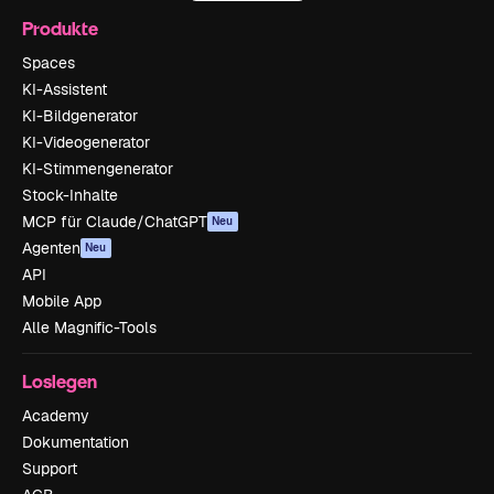
Produkte
Spaces
KI-Assistent
KI-Bildgenerator
KI-Videogenerator
KI-Stimmengenerator
Stock-Inhalte
MCP für Claude/ChatGPT
Neu
Agenten
Neu
API
Mobile App
Alle Magnific-Tools
Loslegen
Academy
Dokumentation
Support