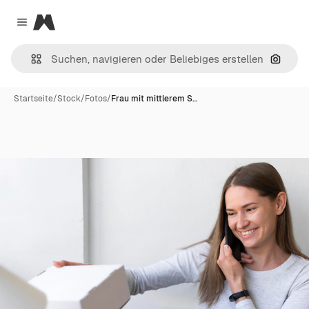
Magnific
Close menu
Nach B
Startseite
/
Stock
/
Fotos
/
Frau mit mittlerem S…