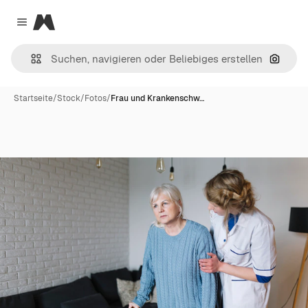
Magnific
Close menu
Nach B
Startseite
/
Stock
/
Fotos
/
Frau und Krankenschw…